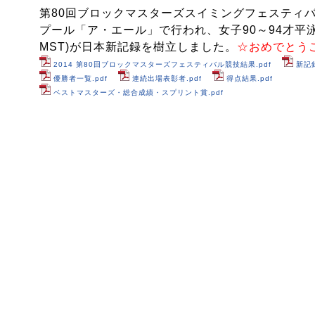
第80回ブロックマスターズスイミングフェスティバ
プール「ア・エール」で行われ、女子90～94才平泳
MST)が日本新記録を樹立しました。
☆おめでとう
2014 第80回ブロックマスターズフェスティバル競技結果.pdf
新記録
優勝者一覧.pdf
連続出場表彰者.pdf
得点結果.pdf
ベストマスターズ・総合成績・スプリント賞.pdf