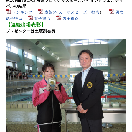
第109回JSCA北海道ブロックマスターズスイミングフェスティ
バルの結果
ランキング
表彰(ベストマスターズ、得点
）
男女
総合得点
女子得点
男子得点
【連続出場表彰】
プレゼンターは土蔵副会長