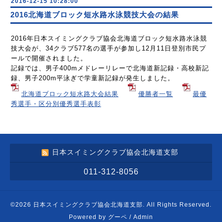
2016-12-15 10:28:00
2016北海道ブロック短水路水泳競技大会の結果
2016年日本スイミングクラブ協会北海道ブロック短水路水泳競
技大会が、34クラブ577名の選手が参加し12月11日登別市民プ
ールで開催されました。
記録では、男子400mメドレーリレーで北海道新記録・高校新記
録、男子200m平泳ぎで学童新記録が発生しました。
北海道ブロック短水路大会結果
優勝者一覧
最優
秀選手・区分別優秀選手表彰
日本スイミングクラブ協会北海道支部
011-312-8056
©2026
日本スイミングクラブ協会北海道支部
. All Rights Reserved.
Powered by
グーペ
/
Admin