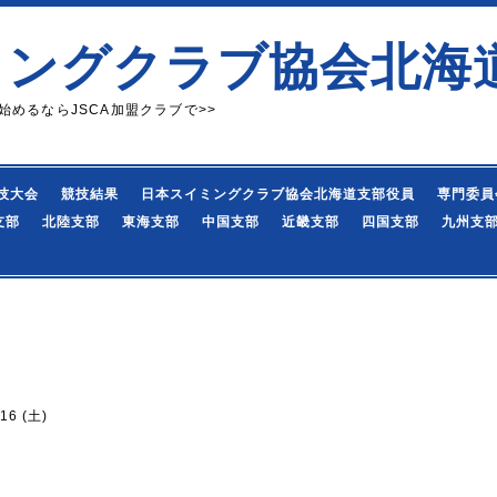
ミングクラブ協会北海
始めるならJSCA加盟クラブで>>
技大会
競技結果
日本スイミングクラブ協会北海道支部役員
専門委員
支部
北陸支部
東海支部
中国支部
近畿支部
四国支部
九州支
16 (土)