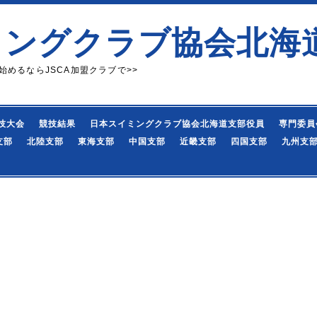
ミングクラブ協会北海
始めるならJSCA加盟クラブで>>
技大会
競技結果
日本スイミングクラブ協会北海道支部役員
専門委員
支部
北陸支部
東海支部
中国支部
近畿支部
四国支部
九州支