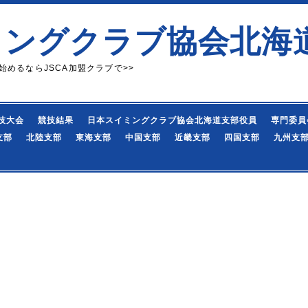
ミングクラブ協会北海
始めるならJSCA加盟クラブで>>
技大会
競技結果
日本スイミングクラブ協会北海道支部役員
専門委員
支部
北陸支部
東海支部
中国支部
近畿支部
四国支部
九州支