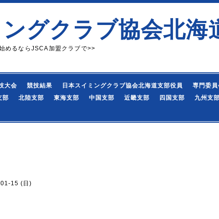
ミングクラブ協会北海
始めるならJSCA加盟クラブで>>
技大会
競技結果
日本スイミングクラブ協会北海道支部役員
専門委員
支部
北陸支部
東海支部
中国支部
近畿支部
四国支部
九州支
-01-15 (日)