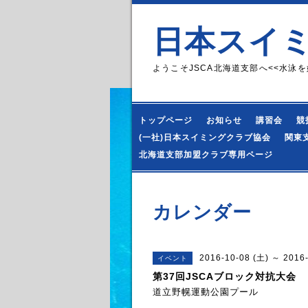
日本スイ
ようこそJSCA北海道支部へ<<水泳を
トップページ
お知らせ
講習会
競
(一社)日本スイミングクラブ協会
関東
北海道支部加盟クラブ専用ページ
カレンダー
2016-10-08 (土) ～ 2016
イベント
第37回JSCAブロック対抗大会
道立野幌運動公園プール