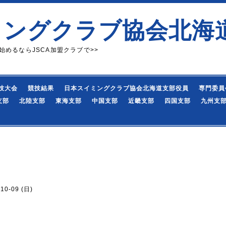
ミングクラブ協会北海
始めるならJSCA加盟クラブで>>
技大会
競技結果
日本スイミングクラブ協会北海道支部役員
専門委員
支部
北陸支部
東海支部
中国支部
近畿支部
四国支部
九州支
-10-09 (日)